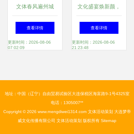
文体春风遍州城
文化盛宴焕新颜，
——德州全面推进
活力西红门迎新春
查看详情
查看详情
基层文体“三有”建
——大兴新区南海
更新时间：2026-08-06
更新时间：2026-08-06
07:02:09
21:23:48
设，绘就惠民新画
子文化活动季暨西
卷
红门镇第十二届文
地址：中国（辽宁）自由贸易试验区大连保税区海富路9-1号4325室
化艺术节策划方案
电话：1305007**
Copyright © 2026
www.mengdiwei1314.com
文体活动策划
大连梦帝
威文化传播有限公司
文体活动策划
版权所有
Sitemap