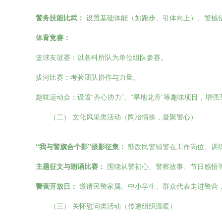
警务技能比武：
设置基础体能（如跑步、引体向上）、警械
体育竞赛：
篮球友谊赛：以各科所队为单位组队参赛。
拔河比赛：考验团队协作与力量。
趣味运动会：设置“齐心协力”、“旱地龙舟”等趣味项目，增
（二） 文化风采类活动（陶冶情操，凝聚警心）
“我与警旗合个影”摄影征集：
鼓励民警辅警在工作岗位、训
主题征文与朗诵比赛：
围绕从警初心、警察故事、节日感悟
警营开放日：
邀请民警家属、中小学生、群众代表走进警营
（三） 关怀慰问类活动（传递组织温暖）