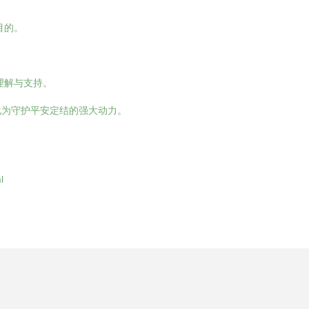
目的。
。
理解与支持。
化为守护平安定结的强大动力。
l