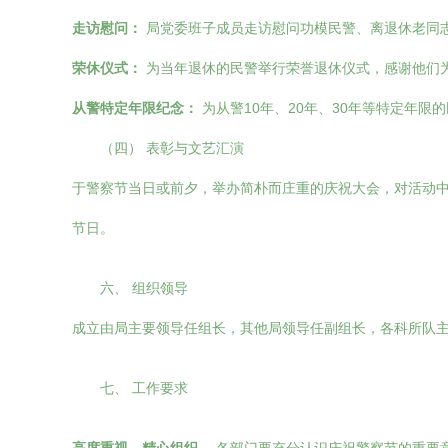
走访慰问：
局党委班子成员走访慰问功模民警、离退休老同
荣休仪式：
为当年退休的民警举行荣誉退休仪式，感谢他们
从警特定年限纪念：
为从警10年、20年、30年等特定年限
（四） 表彰与文艺汇演
于警察节当日或前夕，举办简朴而庄重的庆祝大会，对活动
节日。
六、 组织领导
成立由局主要领导任组长，其他局领导任副组长，各科所队
七、 工作要求