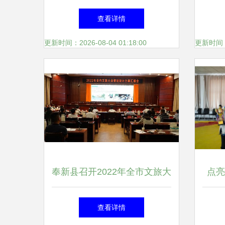
颜值招人气 内修气质增魅力
游八
查看详情
——九寨沟县扎实做好2021全
更新时间：2026-08-04 01:18:00
更新时间：20
省文旅大会筹备工作侧记
奉新县召开2022年全市文旅大
点亮
会策划设计方案汇报会，擘画
查看详情