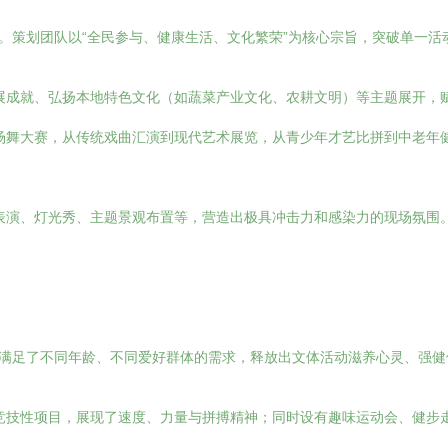
性。策划团队以“全民参与、健康生活、文化繁荣”为核心宗旨，突破单一
展成就、弘扬本地特色文化（如蔬菜产业文化、农耕文明）等主题展开，
场舞大赛，从传统戏曲汇演到现代艺术展览，从青少年才艺比拼到中老年
表演、灯光秀、主题景观布置等，营造出极具冲击力和感染力的现场氛围
分满足了不同年龄、不同爱好群体的需求，释放出文体活动滋养心灵、强
竞技性项目，展现了速度、力量与拼搏精神；同时设有趣味运动会、健步